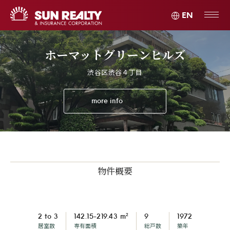
EN
ホーマットグリーンヒルズ
渋谷区渋谷４丁目
more info
物件概要
2
2 to 3
142.15-219.43 m
9
1972
居室数
専有面積
総戸数
築年